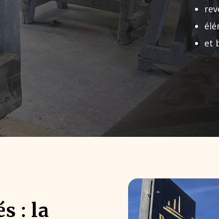
rev
élé
et 
s : la