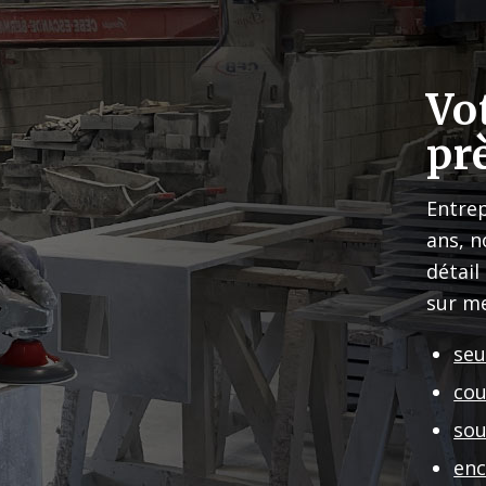
Vo
pr
Entrep
ans, n
détail
sur me
seu
cou
so
enc