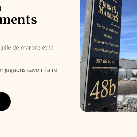
a
uments
aille de marbre et la
onjuguons savoir-faire